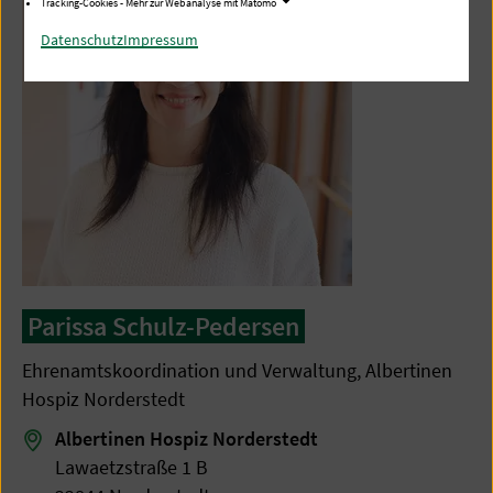
Tracking-Cookies - Mehr zur Webanalyse mit Matomo
Datenschutz
Impressum
Parissa Schulz-Pedersen
Ehrenamtskoordination und Verwaltung, Albertinen
Hospiz Norderstedt
Albertinen Hospiz Norderstedt
Lawaetzstraße 1 B