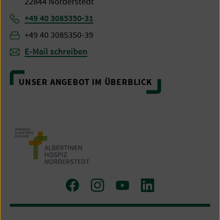
22844 Norderstedt
Telefon:
+49 40 3085350-31
Fax:
+49 40 3085350-39
E-Mail schreiben
UNSER ANGEBOT IM ÜBERBLICK
Zu
Zu
Zum
Zum
Facebook
Instagram
Youtube-
LinkedIn
Kanal
Profil