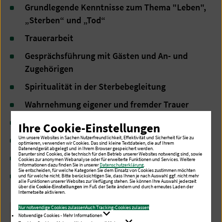
Grundlegende Kenntnisse zum Thema "Leben",
„Sterben“ und „Tod“
Trauerarbeit
Gesprächsführung mit Gästen und An- und
Zugehörigen
Spiritualität in der Sterbebegleitung
Wahrnehmung eigener und fremder Trauer
Helferbild, Nähe anbieten und Distanz wahren
Ihre Cookie-Einstellungen
Um unsere Websites in Sachen Nutzerfreundlichkeit, Effektivität und Sicherheit für Sie zu
Rolle des Ehrenamtes sowie Resilienz
optimieren, verwenden wir Cookies. Das sind kleine Textdateien, die auf Ihrem
Datenendgerät abgelegt und in Ihrem Browser gespeichert werden.
Darunter sind Cookies, die technisch für den Betrieb unserer Websites notwendig sind, sowie
Umgang mit Demenz
Cookies zur anonymen Webanalyse oder für erweiterte Funktionen und Services. Weitere
Informationen dazu finden Sie in unserer
Datenschutzerklärung
.
Sie entscheiden, für welche Kategorien Sie dem Einsatz von Cookies zustimmen möchten
Schmerzen und Therapieansätze
und für welche nicht. Bitte berücksichtigen Sie, dass Ihnen je nach Auswahl ggf. nicht mehr
alle Funktionen unserer Websites zur Verfügung stehen. Sie können Ihre Auswahl jederzeit
über die
Cookie-Einstellungen
im Fuß der Seite ändern und durch erneutes Laden der
Internetseite aktivieren.
Nur notwendige Cookies zulassen
Auch Tracking-Cookies zulassen
Notwendige Cookies - Mehr Informationen