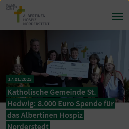
Zum
Seiteninhalt
springen
Navi
öffn
/
schl
17.01.2023
Katholische Gemeinde St.
Hedwig: 8.000 Euro Spende für
das Albertinen Hospiz
Norderstedt