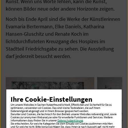
Kunst. Wenn uns Worte fehlen, kann die Kunst,
können Bilder neue oder andere Horizonte zeigen.
Noch bis Ende April sind die Werke der Künstlerinnen
Evamaria Bertermann, Elke Daniels, Katharina
Hansen-Gluschitz und Renate Koch im
lichtdurchfluteten Kreuzgang des Hospizes im
Stadtteil Friedrichsgabe zu sehen. Die Ausstellung
darf jederzeit besucht werden.
Ihre Cookie-Einstellungen
Um unsere Websites in Sachen Nutzerfreundlichkeit, Effektivität und Sicherheit für Sie zu
optimieren, verwenden wir Cookies. Das sind kleine Textdateien, die auf Ihrem
Datenendgerät abgelegt und in Ihrem Browser gespeichert werden.
Darunter sind Cookies, die technisch für den Betrieb unserer Websites notwendig sind, sowie
Cookies zur anonymen Webanalyse oder für erweiterte Funktionen und Services. Weitere
Informationen dazu finden Sie in unserer
Datenschutzerklärung
.
Sie entscheiden, für welche Kategorien Sie dem Einsatz von Cookies zustimmen möchten
und für welche nicht. Bitte berücksichtigen Sie, dass Ihnen je nach Auswahl ggf. nicht mehr