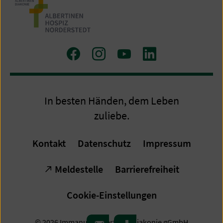
Zu
Zu
Zum
Zum
Facebook
Instagram
Youtube-
LinkedIn
Kanal
Profil
In besten Händen, dem Leben
zuliebe.
Kontakt
Datenschutz
Impressum
Meldestelle
Barrierefreiheit
Cookie-Einstellungen
© 2026 Immanuel Albertinen Diakonie gGmbH