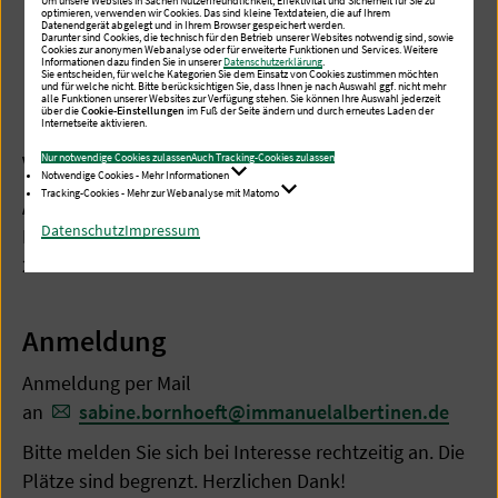
Um unsere Websites in Sachen Nutzerfreundlichkeit, Effektivität und Sicherheit für Sie zu
optimieren, verwenden wir Cookies. Das sind kleine Textdateien, die auf Ihrem
Datenendgerät abgelegt und in Ihrem Browser gespeichert werden.
Darunter sind Cookies, die technisch für den Betrieb unserer Websites notwendig sind, sowie
Cookies zur anonymen Webanalyse oder für erweiterte Funktionen und Services. Weitere
Informationen dazu finden Sie in unserer
Datenschutzerklärung
.
Sie entscheiden, für welche Kategorien Sie dem Einsatz von Cookies zustimmen möchten
und für welche nicht. Bitte berücksichtigen Sie, dass Ihnen je nach Auswahl ggf. nicht mehr
alle Funktionen unserer Websites zur Verfügung stehen. Sie können Ihre Auswahl jederzeit
über die
Cookie-Einstellungen
im Fuß der Seite ändern und durch erneutes Laden der
Internetseite aktivieren.
Veranstaltungsort
Nur notwendige Cookies zulassen
Auch Tracking-Cookies zulassen
Notwendige Cookies - Mehr Informationen
Tracking-Cookies - Mehr zur Webanalyse mit Matomo
Albertinen Hospiz Norderstedt
Datenschutz
Impressum
Lawaetzstraße 1 B
22844 Norderstedt
Anmeldung
Anmeldung per Mail
an
sabine.bornhoeft
@
immanuelalbertinen.de
Bitte melden Sie sich bei Interesse rechtzeitig an. Die
Plätze sind begrenzt. Herzlichen Dank!