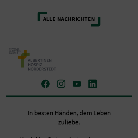
ALLE NACHRICHTEN
Zu
Zu
Zum
Zum
Facebook
Instagram
Youtube-
LinkedIn
Kanal
Profil
In besten Händen, dem Leben
zuliebe.