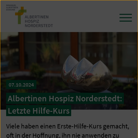
Zum
Seiteninhalt
springen
Navi
öffn
/
schl
07.10.2024
Albertinen Hospiz Norderstedt:
Letzte Hilfe-Kurs
Viele haben einen Erste-Hilfe-Kurs gemacht,
oft in der Hoffnung, ihn nie anwenden zu