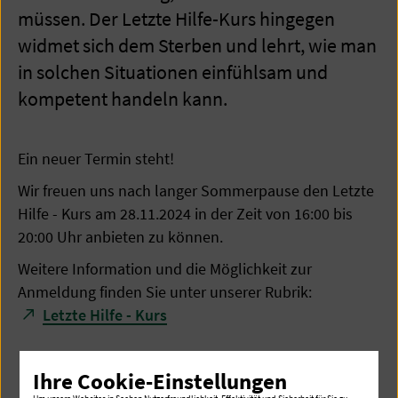
müssen. Der Letzte Hilfe-Kurs hingegen
widmet sich dem Sterben und lehrt, wie man
in solchen Situationen einfühlsam und
kompetent handeln kann.
Ein neuer Termin steht!
Wir freuen uns nach langer Sommerpause den Letzte
Hilfe - Kurs am 28.11.2024 in der Zeit von 16:00 bis
20:00 Uhr anbieten zu können.
Weitere Information und die Möglichkeit zur
Anmeldung finden Sie unter unserer Rubrik:
Letzte Hilfe - Kurs
Ihre Cookie-Einstellungen